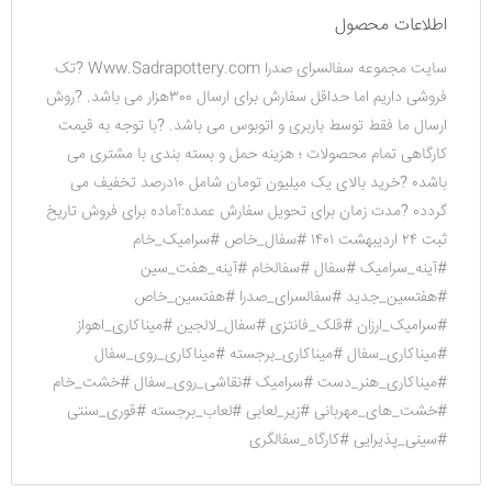
اطلاعات محصول
سایت مجموعه سفالسرای صدرا Www.Sadrapottery.com ?تک
فروشی داریم اما حداقل سفارش برای ارسال ۳۰۰هزار می باشد. ?روش
ارسال ما فقط توسط باربری و اتوبوس می باشد. ?با توجه به قیمت
کارگاهی تمام محصولات ؛ هزینه حمل و بسته بندی با مشتری می
باشد۰ ?خرید بالای یک میلیون تومان شامل ۱۰درصد تخفیف می
گردد۰ ?مدت زمان برای تحویل سفارش عمده:آماده برای فروش تاریخ
ثبت ۲۴ اردیبهشت ۱۴۰۱ #سفال_خاص #سرامیک_خام
#آینه_سرامیک #سفال #سفالخام #آینه_هفت_سین
#هفتسین_جدید #سفالسرای_صدرا #هفتسین_خاص
#سرامیک_ارزان #قلک_فانتزی #سفال_لالجین #میناکاری_اهواز
#میناکاری_سفال #میناکاری_برجسته #میناکاری_روی_سفال
#میناکاری_هنر_دست #سرامیک #نقاشی_روی_سفال #خشت_خام
#خشت_های_مهربانی #زیر_لعابی #لعاب_برجسته #قوری_سنتی
#سینی_پذیرایی #کارگاه_سفالگری